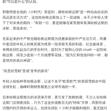
糕"可以是什么"的认知。
郭敬明曾在他的《小时代》里提到，拥有哈根达斯"是一种自由自在的
高品质生活方式"，这也给哈根达斯加上了一层滤镜，令不少年轻人埋
下了对未来的期待："有朝一日，要是能够在家里拥有装满哈根达斯的
冰柜，那该多好。"
先富起来的中产将光顾哈根达斯视为优雅体面的中产生活方式，而囊
中羞涩的年轻人则将其视为维系一段亲密关系的利器。社交媒体里，
有网友回忆起自己的学生时代，提到为了能和心仪的 crush 一起吃哈
根达斯，得至少提前一个月就攒零花钱，"因为它和泡泡玛特一样，都
是绝对的表白神器"。
"高贵的雪糕"变成"皇帝的新衣"
年轻人纷纷种草哈根达斯，让这个名字"欧里欧气"的美国雪糕在中国
业绩长虹，巅峰时期销售额更占全球市场的一半。
后来哈根达斯推出的冰淇淋月饼，更引发了抢购热潮。不少人在哈根
达斯门店彻夜排队，只为了这盒价值数百元的"特殊"月饼；而那些成
功预约到月饼的幸运儿，也得先排队 1 小时才能顺利领到，毫无疑问