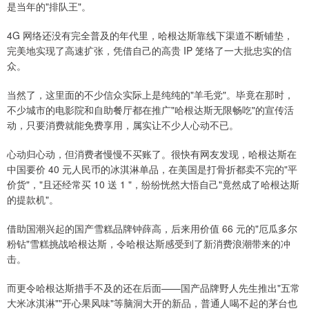
是当年的"排队王"。
4G 网络还没有完全普及的年代里，哈根达斯靠线下渠道不断铺垫，
完美地实现了高速扩张，凭借自己的高贵 IP 笼络了一大批忠实的信
众。
当然了，这里面的不少信众实际上是纯纯的"羊毛党"。毕竟在那时，
不少城市的电影院和自助餐厅都在推广"哈根达斯无限畅吃"的宣传活
动，只要消费就能免费享用，属实让不少人心动不已。
心动归心动，但消费者慢慢不买账了。很快有网友发现，哈根达斯在
中国要价 40 元人民币的冰淇淋单品，在美国是打骨折都卖不完的"平
价货"，"且还经常买 10 送 1 "，纷纷恍然大悟自己"竟然成了哈根达斯
的提款机"。
借助国潮兴起的国产雪糕品牌钟薛高，后来用价值 66 元的"厄瓜多尔
粉钻"雪糕挑战哈根达斯，令哈根达斯感受到了新消费浪潮带来的冲
击。
而更令哈根达斯措手不及的还在后面——国产品牌野人先生推出"五常
大米冰淇淋""开心果风味"等脑洞大开的新品，普通人喝不起的茅台也