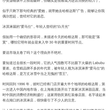
小资滤镜谈不上彻底破碎，但确实是很难成为进店消费的动力了。
似乎只剩下那句经典的"爱她，就带她去哈根达斯"广告，能够让你我
偶尔想起，曾经对它的迷恋。
冰淇淋届的"爱马仕"，年轻人曾经的"白月光"
假如用一个确切的形容词，来描述今天的哈根达斯，那可能是"落
寞"，哪怕它明年就会迎来入华 30 年的重要时间节点。
要说市场太卷了吗？这个理由并不绝对。
要知道过去很长一段时间，它的人气指数可不比眼下火爆的 Labubu
要差。在雪糕品牌不多的年代里，被年轻人视为冰淇淋界"爱马仕"的
哈根达斯，是万丈冰雪中当之无愧的"雪王"。
时间回到 1996 年，彼时已经将门店开遍大半个地球的哈根达斯，第
一次进入中国内地市场，在上海南京路开出了首家冰淇淋甜品屋。当
时中国的消费经济刚刚盛行，这家用勃艮第红装修店面、名字读起来
有点拗口的冰淇淋店，很快吸引了不少人的注意。