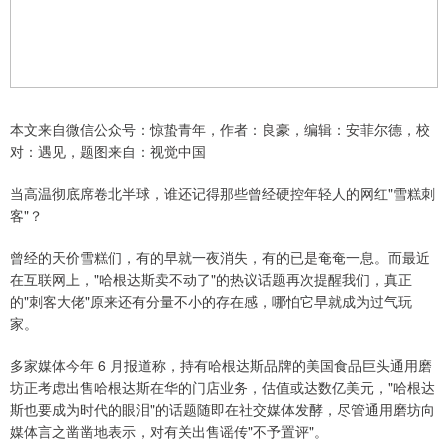
本文来自微信公众号：惊蛰青年，作者：良豪，编辑：安菲尔德，校
对：遇见，题图来自：视觉中国
当高温彻底席卷北半球，谁还记得那些曾经硬控年轻人的网红"雪糕刺
客"？
曾经的天价雪糕们，有的早就一夜消失，有的已是奄奄一息。而最近
在互联网上，"哈根达斯卖不动了"的热议话题再次提醒我们，真正
的"刺客大佬"原来还有分量不小的存在感，哪怕它早就成为过气玩
家。
多家媒体今年 6 月报道称，持有哈根达斯品牌的美国食品巨头通用磨
坊正考虑出售哈根达斯在华的门店业务，估值或达数亿美元，"哈根达
斯也要成为时代的眼泪"的话题随即在社交媒体发酵，尽管通用磨坊向
媒体言之凿凿地表示，对有关出售谣传"不予置评"。