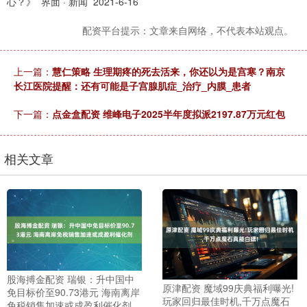
心？》 界面 · 新闻 2021-6-16
配资平台提示：文章来自网络，不代表本站观点。
上一篇：
慧仁策略 生理期疼的死去活来，你还以为是宫寒？南京
长江医院提醒：还有可能是子宫腺肌症_治疗_内膜_患者
下一篇：
点金盒配资 维峰电子2025半年度拟派2197.87万元红包
相关文章
股海搏金配资 瑞银：升中国中
原津配资 魔域99庆典福利曝光!
免目标价至90.73港元 海南离岸
玩家回归最佳时机,千万点魔石
免税销售加速或成盈利催化剂