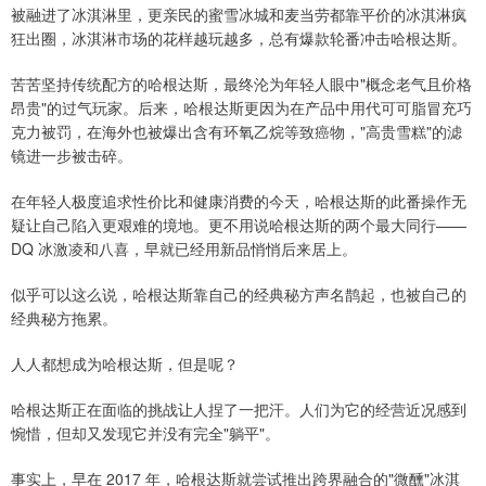
被融进了冰淇淋里，更亲民的蜜雪冰城和麦当劳都靠平价的冰淇淋疯
狂出圈，冰淇淋市场的花样越玩越多，总有爆款轮番冲击哈根达斯。
苦苦坚持传统配方的哈根达斯，最终沦为年轻人眼中"概念老气且价格
昂贵"的过气玩家。后来，哈根达斯更因为在产品中用代可可脂冒充巧
克力被罚，在海外也被爆出含有环氧乙烷等致癌物，"高贵雪糕"的滤
镜进一步被击碎。
在年轻人极度追求性价比和健康消费的今天，哈根达斯的此番操作无
疑让自己陷入更艰难的境地。更不用说哈根达斯的两个最大同行——
DQ 冰激凌和八喜，早就已经用新品悄悄后来居上。
似乎可以这么说，哈根达斯靠自己的经典秘方声名鹊起，也被自己的
经典秘方拖累。
人人都想成为哈根达斯，但是呢？
哈根达斯正在面临的挑战让人捏了一把汗。人们为它的经营近况感到
惋惜，但却又发现它并没有完全"躺平"。
事实上，早在 2017 年，哈根达斯就尝试推出跨界融合的"微醺"冰淇