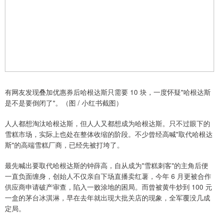
有网友发现叠加优惠券后哈根达斯只需要 10 块，一度怀疑"哈根达斯
是不是要倒闭了"。（图 / 小红书截图）
人人都想淘汰哈根达斯，但人人又都想成为哈根达斯。只不过眼下的
雪糕市场，实际上也处在整体收缩的阶段。不少曾经高喊"取代哈根达
斯"的高端雪糕厂商，已经先被打垮了。
最先喊出要取代哈根达斯的钟薛高，自从成为"雪糕刺客"的主角后便
一直负面缠身，创始人不仅亲自下场直播卖红薯，今年 6 月更被合作
供应商申请破产审查，陷入一败涂地的困局。而曾被黄牛炒到 100 元
一盒的茅台冰淇淋，早在去年就出现大批关店的现象，全军覆没几成
定局。