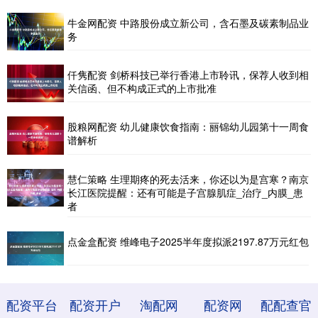
牛金网配资 中路股份成立新公司，含石墨及碳素制品业
务
仟隽配资 剑桥科技已举行香港上市聆讯，保荐人收到相
关信函、但不构成正式的上市批准
股粮网配资 幼儿健康饮食指南：丽锦幼儿园第十一周食
谱解析
慧仁策略 生理期疼的死去活来，你还以为是宫寒？南京
长江医院提醒：还有可能是子宫腺肌症_治疗_内膜_患
者
点金盒配资 维峰电子2025半年度拟派2197.87万元红包
配资平台
配资开户
淘配网
配资网
配配查官