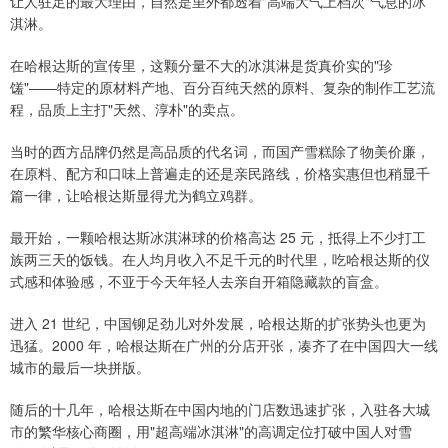
让人驻足的最大理由，自然是里外都透着"高端大气上档次"气息的冰
淇淋。
在哈根达斯的宣传里，这颗分量不大的冰淇淋是货真价实的"珍
馐"——特定的原材料产地、百分百纯天然的原料、复杂的制作工艺流
程，品质上主打"天然、淳朴"的卖点。
当时的西方品牌仍然是高品质的代名词，而国产雪糕除了物美价廉，
在原料、配方和口味上普遍走的还是亲民路线，价格实惠但也稍显千
篇一律，让哈根达斯显得尤为鹤立鸡群。
最开始，一颗哈根达斯冰淇淋球的价格高达 25 元，抵得上不少打工
族两三天的饭钱。在人均月收入不足千元的时代里，吃哈根达斯的仪
式感和体验感，不亚于今天年轻人去亲自开箱隐藏款的盲盒。
进入 21 世纪，中国铆足劲儿对外发展，哈根达斯的扩张势头也更为
迅猛。2000 年，哈根达斯在广州的分店开张，凑齐了在中国四大一线
城市的最后一块拼版。
随后的十几年，哈根达斯在中国内地的门店数迅速扩张，入驻各大城
市的繁华核心商圈，用"超高端冰淇淋"的高调定位打破中国人对雪