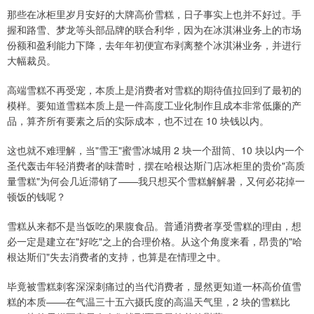
那些在冰柜里岁月安好的大牌高价雪糕，日子事实上也并不好过。手
握和路雪、梦龙等头部品牌的联合利华，因为在冰淇淋业务上的市场
份额和盈利能力下降，去年年初便宣布剥离整个冰淇淋业务，并进行
大幅裁员。
高端雪糕不再受宠，本质上是消费者对雪糕的期待值拉回到了最初的
模样。要知道雪糕本质上是一件高度工业化制作且成本非常低廉的产
品，算齐所有要素之后的实际成本，也不过在 10 块钱以内。
这也就不难理解，当"雪王"蜜雪冰城用 2 块一个甜筒、10 块以内一个
圣代轰击年轻消费者的味蕾时，摆在哈根达斯门店冰柜里的贵价"高质
量雪糕"为何会几近滞销了——我只想买个雪糕解解暑，又何必花掉一
顿饭的钱呢？
雪糕从来都不是当饭吃的果腹食品。普通消费者享受雪糕的理由，想
必一定是建立在"好吃"之上的合理价格。从这个角度来看，昂贵的"哈
根达斯们"失去消费者的支持，也算是在情理之中。
毕竟被雪糕刺客深深刺痛过的当代消费者，显然更知道一杯高价值雪
糕的本质——在气温三十五六摄氏度的高温天气里，2 块的雪糕比