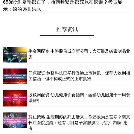
658配资 夏朝都亡了，商朝频繁迁都究竟在躲谁？考古显
示：躲的远非洪水
推荐资讯
牛金网配资 中路股份成立新公司，含石墨及碳素制品业
务
仟隽配资 剑桥科技已举行香港上市聆讯，保荐人收到相
关信函、但不构成正式的上市批准
股粮网配资 幼儿健康饮食指南：丽锦幼儿园第十一周食
谱解析
慧仁策略 生理期疼的死去活来，你还以为是宫寒？南京
长江医院提醒：还有可能是子宫腺肌症_治疗_内膜_患
者