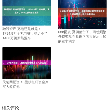
融通资产 充电还是难题：
658配资 夏朝都亡了，商朝频繁
1734.8万个充电桩，满足不了
迁都究竟在躲谁？考古显示：躲
1400万辆新能源车
的远非洪水
天创网配资 16股获杠杆资金净
买入超亿元
相关评论