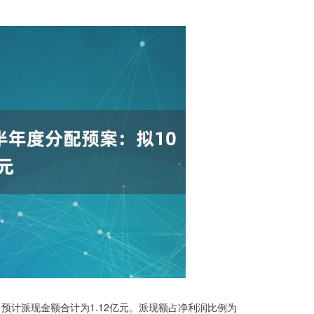
），预计派现金额合计为1.12亿元。派现额占净利润比例为