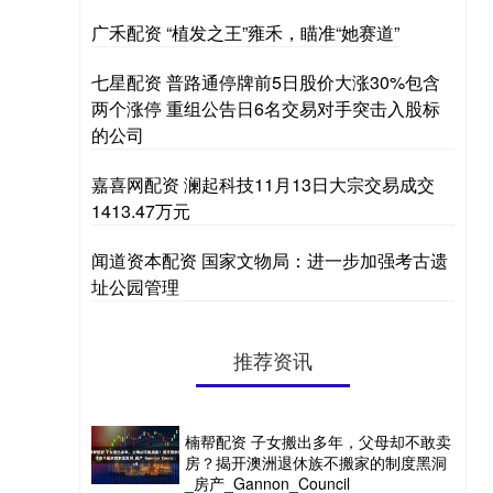
广禾配资 “植发之王”雍禾，瞄准“她赛道”
七星配资 普路通停牌前5日股价大涨30%包含
两个涨停 重组公告日6名交易对手突击入股标
的公司
嘉喜网配资 澜起科技11月13日大宗交易成交
1413.47万元
闻道资本配资 国家文物局：进一步加强考古遗
址公园管理
推荐资讯
楠帮配资 子女搬出多年，父母却不敢卖
房？揭开澳洲退休族不搬家的制度黑洞
_房产_Gannon_Council