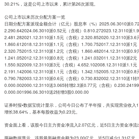
30.21%，这是公司上市以来，累计第26次派现。
公司上市以来历次分配方案一览
日期分配方案派现金额合计（亿元）股息率（%）2025.06.3010派0.72元（含
2.290.642024.06.3010派0.52元（含税）0.810.272023.12.3110
2.481.282021.12.3110派1.5元（含税）2.320.852020.12.3110派
1.860.612018.12.3110派1.1元（含税）1.700.752017.12.3110派
2.320.752015.12.3110派1.2元（含税）1.860.482014.12.3110派
1.241.052012.12.3110派0.8元（含税）1.241.032011.12.3110派
1.550.922009.12.3110派3元（含税）4.652.102008.12.3110派1.
2.191.142006.12.3110派1.1元（含税）1.342.152005.12.3110派
0.790.782003.12.3110派0.6元（含税）0.730.832002.12.3110送1
0.000.002000.12.3110送3.065转增2.3派0.77元（含税）0.230.2419
0.000.001996.06.3010送2转增3股0.000.00
证券时报•数据宝统计显示，公司今日公布了半年报，共实现营业收入17.0
增长38.64%，基本每股收益为0.23元。
资金面上看，该股今日主力资金净流入2.07亿元，近5日主力资金净流出
两融数据显示，该股最新融资余额为23.00亿元，近5日减少1.31亿元，