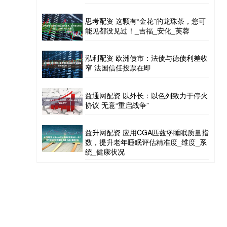
思考配资 这颗有“金花”的龙珠茶，您可
能见都没见过！_吉福_安化_芙蓉
泓利配资 欧洲债市：法债与德债利差收
窄 法国信任投票在即
益通网配资 以外长：以色列致力于停火
协议 无意“重启战争”
益升网配资 应用CGA匹兹堡睡眠质量指
数，提升老年睡眠评估精准度_维度_系
统_健康状况