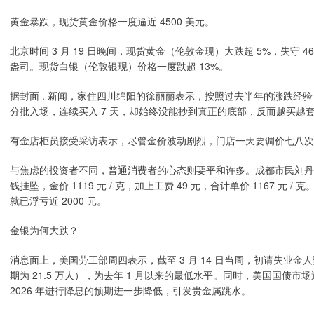
黄金暴跌，现货黄金价格一度逼近 4500 美元。
北京时间 3 月 19 日晚间，现货黄金（伦敦金现）大跌超 5%，失守 4600
盎司。现货白银（伦敦银现）价格一度跌超 13%。
据封面 . 新闻，家住四川绵阳的徐丽丽表示，按照过去半年的涨跌经验，她
分批入场，连续买入 7 天，却始终没能抄到真正的底部，反而越买越
有金店柜员接受采访表示，尽管金价波动剧烈，门店一天要调价七八次，每
与焦虑的投资者不同，普通消费者的心态则要平和许多。成都市民刘丹（化名）
钱挂坠，金价 1119 元 / 克，加上工费 49 元，合计单价 1167
就已浮亏近 2000 元。
金银为何大跌？
消息面上，美国劳工部周四表示，截至 3 月 14 日当周，初请失业金人数
期为 21.5 万人），为去年 1 月以来的最低水平。同时，美国国
2026 年进行降息的预期进一步降低，引发贵金属跳水。