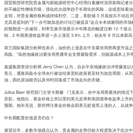
国贸期货研究院贵金属与新能源研究中心经理白素娜对澎湃新闻记者分
的不确定性继续升级，强化此次战争趋于长期化的风险，这或意味着油
走弱，对贵金属价格构成持续利空。二是，美联储 3 月虽按兵不动且
尤其是提到的"下一步可能加息的讨论已被提及"这点令本就脆弱的市
的预期进一步减弱，利率互换市场显示今年降息的幅度仅剩 12 个基点，
响，2 年期美债收益率进一步上涨至 3.8% 上方，创去年 8 月以
荷兰国际集团分析师也表示，油价的上涨是在中东紧张局势再度升温之
风险。"虽然地缘政治紧张局势通常会支撑避险需求，但能源成本上升
嘉盛集团资深分析师 Jerry Chen 认为，自从中东地缘政治冲突
美元，通胀风险令全球央行被迫结束宽松政策甚至转为加息周期，从而
油，因此原油能否以及何时回落成了市场走向的关键。
Julius Baer 研究部门主管卡斯滕 · 门克表示，在中东局势紧
异彩。他指出，黄金价格之所以受到美元反弹和美国债券收益率上升的
预期。他补充说，那些押注黄金价格会因美元贬值而上涨的人，从战争
中长期配置价值是否仍在？
展望后市，多数市场观点认为，贵金属的走势仍较大程度取决于此次中