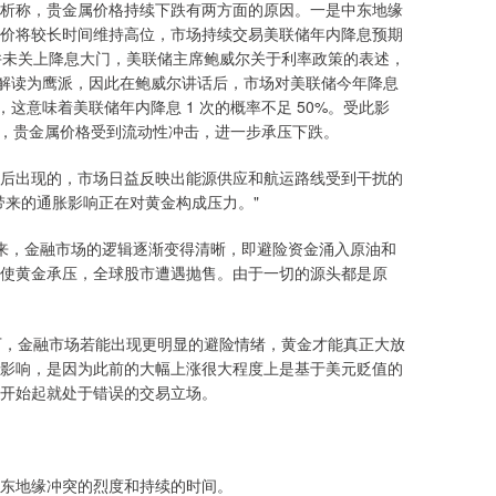
析称，贵金属价格持续下跌有两方面的原因。一是中东地缘
价将较长时间维持高位，市场持续交易美联储年内降息预期
并未关上降息大门，美联储主席鲍威尔关于利率政策的表述，
场解读为鹰派，因此在鲍威尔讲话后，市场对美联储今年降息
这意味着美联储年内降息 1 次的概率不足 50%。受此影
来新高，贵金属价格受到流动性冲击，进一步承压下跌。
后出现的，市场日益反映出能源供应和航运路线受到干扰的
带来的通胀影响正在对黄金构成压力。"
爆发以来，金融市场的逻辑逐渐变得清晰，即避险资金涌入原油和
使黄金承压，全球股市遭遇抛售。由于一切的源头都是原
张的情况下，金融市场若能出现更明显的避险情绪，黄金才能真正大放
影响，是因为此前的大幅上涨很大程度上是基于美元贬值的
开始起就处于错误的交易立场。
东地缘冲突的烈度和持续的时间。