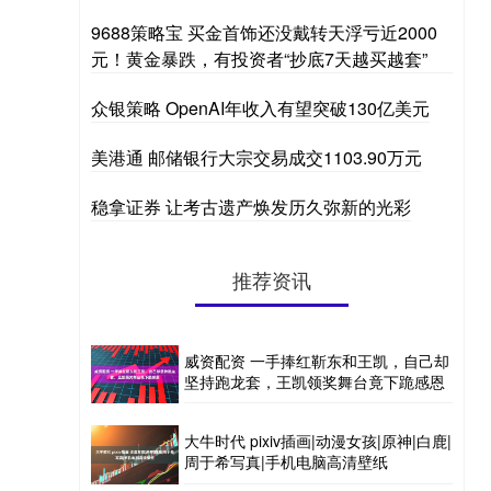
9688策略宝 买金首饰还没戴转天浮亏近2000
元！黄金暴跌，有投资者“抄底7天越买越套”
众银策略 OpenAI年收入有望突破130亿美元
美港通 邮储银行大宗交易成交1103.90万元
稳拿证券 让考古遗产焕发历久弥新的光彩
推荐资讯
威资配资 一手捧红靳东和王凯，自己却
坚持跑龙套，王凯领奖舞台竟下跪感恩
大牛时代 pixiv插画|动漫女孩|原神|白鹿|
周于希写真|手机电脑高清壁纸