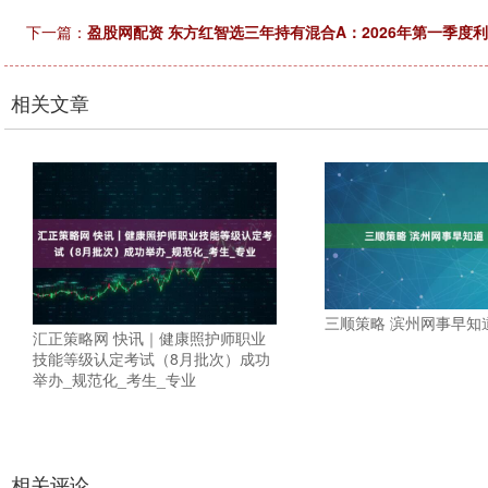
下一篇：
盈股网配资 东方红智选三年持有混合A：2026年第一季度利润8
相关文章
三顺策略 滨州网事早知道
汇正策略网 快讯｜健康照护师职业
技能等级认定考试（8月批次）成功
举办_规范化_考生_专业
相关评论