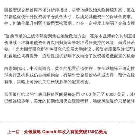
凯投宏观交易首席市场分析师指出，尽管地缘政治风险持续升高，但在
加剧也促使部分投资者平仓黄金头寸，以满足其他资产的保证金要求。
柱，但油价飙升削弱了货币宽松预期，也在一定程度上削弱了金价支撑
"当前市场的主线依然会聚焦在地缘政治方面，霍尔木兹海峡的封锁直接
价继续上冲将迫使资金再次回归黄金来对冲通胀失控的风险，而通胀
稳。" 光大期货研究所有色研究总监展大鹏建议，投资者应采取逢低
配置地位均将提升，流动性担忧影响下反而给了投资者逢低配置的机会
白素娜指出，中长期而言，黄金的配置价值仍在，在全球地缘不确定性
球央行及机构或仍会持续购金，有望对贵金属价格构成支撑，预计在经
有限，策略上可择机关注长线多单的配置机会。
富国银行给出的年底目标价区间是每盎司 6100 美元至 6300 美
已经连续多年，美元的长期信用仍在缓慢稀释，地缘风险溢价只是被
上一篇：
众银策略 OpenAI年收入有望突破130亿美元