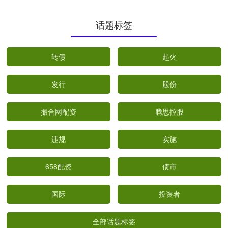
话题标签
转债
起火
发行
股份
撮合网配资
腾思控股
违规
实施
658配资
债市
国际
投资者
全部话题标签