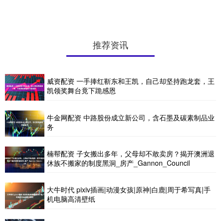
推荐资讯
威资配资 一手捧红靳东和王凯，自己却坚持跑龙套，王
凯领奖舞台竟下跪感恩
牛金网配资 中路股份成立新公司，含石墨及碳素制品业
务
楠帮配资 子女搬出多年，父母却不敢卖房？揭开澳洲退
休族不搬家的制度黑洞_房产_Gannon_Council
大牛时代 pixiv插画|动漫女孩|原神|白鹿|周于希写真|手
机电脑高清壁纸