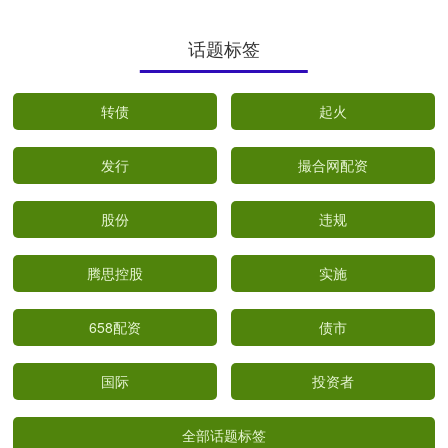
话题标签
转债
起火
发行
撮合网配资
股份
违规
腾思控股
实施
658配资
债市
国际
投资者
全部话题标签