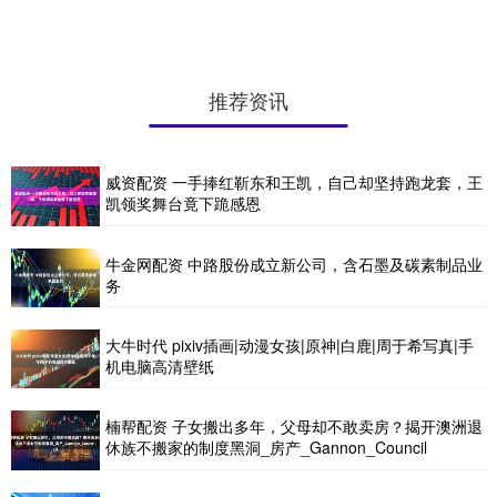
推荐资讯
威资配资 一手捧红靳东和王凯，自己却坚持跑龙套，王
凯领奖舞台竟下跪感恩
牛金网配资 中路股份成立新公司，含石墨及碳素制品业
务
大牛时代 pixiv插画|动漫女孩|原神|白鹿|周于希写真|手
机电脑高清壁纸
楠帮配资 子女搬出多年，父母却不敢卖房？揭开澳洲退
休族不搬家的制度黑洞_房产_Gannon_Council